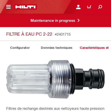
RETOUR
SE CONNECTER OU S'IN
PANIER
Maintenance in progress
FILTRE À EAU PC 2-22
#2401715
Configurator
Données techniques
Caractéristiques et 
Filtres de rechange destinés aux nettoyeurs haute pression