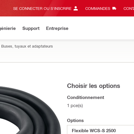
SE CONNECTER OU S'INSCRIRE
COMMANDES
CONT
énierie
Support
Entreprise
Buses, tuyaux et adaptateurs
Choisir les options
Conditionnement
1 pce(s)
Options
Flexible WCS-S 2500