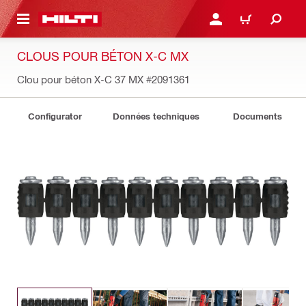
RETOUR
SE CONNECTER OU S'IN
PANIER
CLOUS POUR BÉTON X-C MX
Clou pour béton X-C 37 MX
#2091361
Configurator
Données techniques
Documents