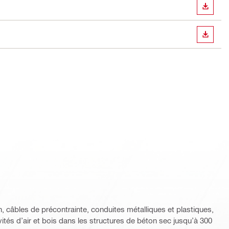
TÉLÉC
TÉLÉC
n, câbles de précontrainte, conduites métalliques et plastiques,
vités d’air et bois dans les structures de béton sec jusqu’à 300