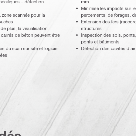
écifiques – détection
mm
Minimise les impacts sur l
a zone scannée pour la
percements, de forages, d
couches
Extension des fers (raccord
de plus, la visualisation
structures
 carrés de béton peuvent être
Inspection des sols, ponts, 
ponts et bâtiments
s du scan sur site et logiciel
Détection des cavités d'air
nées
dés