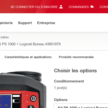
SE CONNECTER OU S'INSCRIRE
COMMANDES
CONT
énierie
Support
Entreprise
 béton
t PS 1000 + Logiciel Bureau
#3951979
Caractéristiques et applications
Produits recommandés
Choisir les options
Conditionnement
1 pce(s)
Options
Kit PS 1000 + Logiciel Burea