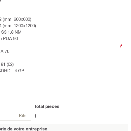
2 (mm, 600x600)
4 (mm, 1200x1200)
 S3 1,8 NM
on PUA 90
UA 70
81 (02)
SDHD - 4 GB
Total
pièces
Kits
1
rix de votre entreprise