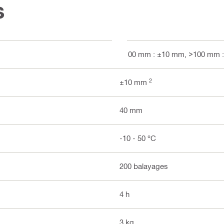
s
<100 mm : ±10 mm, >100 mm 
2
±10 mm
40 mm
-10 - 50 °C
200 balayages
4 h
3 kg