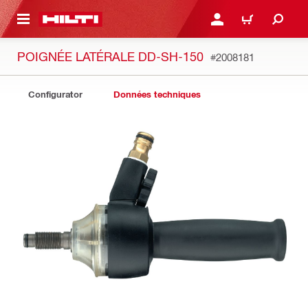
RETOUR
SE CONNECTER OU S'IN
PANIER
POIGNÉE LATÉRALE DD-SH-150
#2008181
Configurator
Données techniques