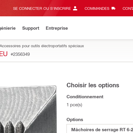
SE CONNECTER OU S'INSCRIRE
COMMANDES
CONT
énierie
Support
Entreprise
Accessoires pour outils électroportatifs spéciaux
JEU
#2356349
Choisir les options
Conditionnement
1 pce(s)
Options
Mâchoires de serrage RT 6-22