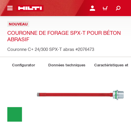
RETOUR
SE CONNECTER OU S'IN
PANIER
NOUVEAU
COURONNE DE FORAGE SPX-T POUR BÉTON
ABRASIF
Couronne C+ 24/300 SPX-T abras
#2076473
Configurator
Données techniques
Caractéristiques et 