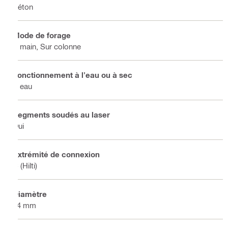
Béton
Mode de forage
A main, Sur colonne
Fonctionnement à l'eau ou à sec
À eau
Segments soudés au laser
Oui
Extrémité de connexion
C (Hilti)
Diamètre
24 mm