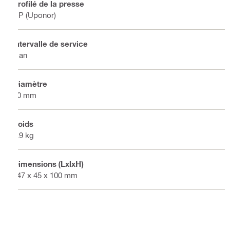
Profilé de la presse
UP (Uponor)
Intervalle de service
1 an
Diamètre
20 mm
Poids
1.9 kg
Dimensions (LxlxH)
147 x 45 x 100 mm