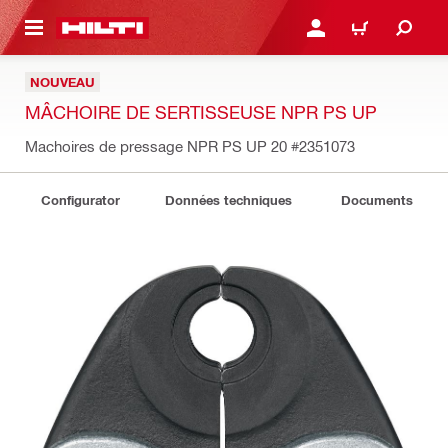
RETOUR
SE CONNECTER OU S'IN
PANIER
NOUVEAU
MÂCHOIRE DE SERTISSEUSE NPR PS UP
Machoires de pressage NPR PS UP 20
#2351073
Configurator
Données techniques
Documents