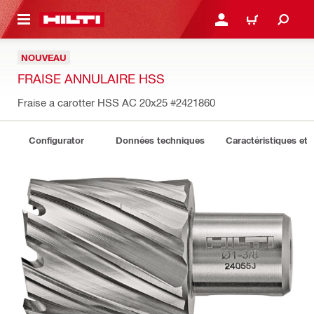
RETOUR
SE CONNECTER OU S'IN
PANIER
NOUVEAU
FRAISE ANNULAIRE HSS
Fraise a carotter HSS AC 20x25
#2421860
Configurator
Données techniques
Caractéristiques et 