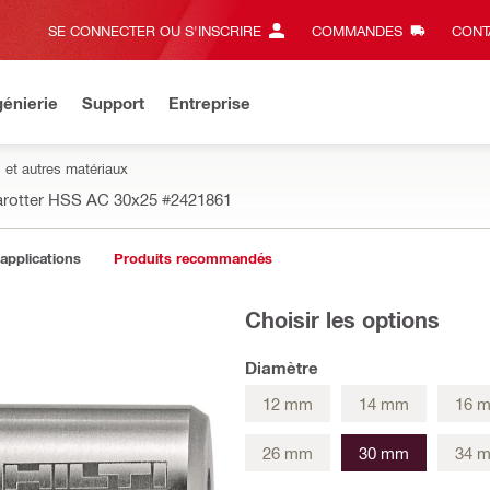
SE CONNECTER OU S'INSCRIRE
COMMANDES
CONT
énierie
Support
Entreprise
 et autres matériaux
carotter HSS AC 30x25
#2421861
 applications
Produits recommandés
Choisir les options
Diamètre
12 mm
14 mm
16 
26 mm
30 mm
34 