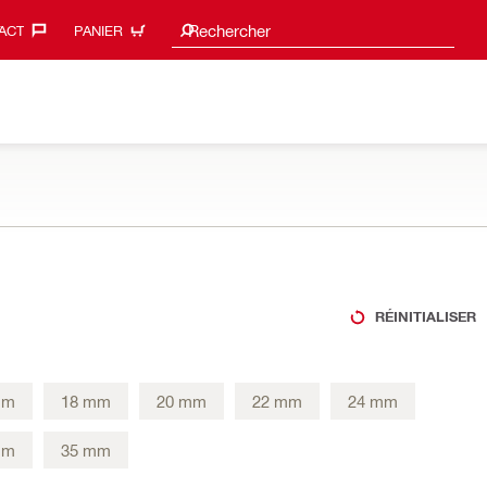
Search suggestions
Rechercher
ACT‎
PANIER
RÉINITIALISER
mm
18 mm
20 mm
22 mm
24 mm
mm
35 mm