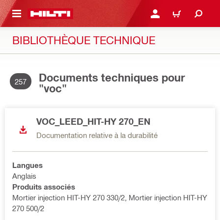
RETOUR
SE CONNECTER OU S'IN
PANIER
BIBLIOTHÈQUE TECHNIQUE
Documents techniques pour
257
"voc"
VOC_LEED_HIT-HY 270_EN
Documentation relative à la durabilité
Langues
Anglais
Produits associés
Mortier injection HIT-HY 270 330/2, Mortier injection HIT-HY
270 500/2