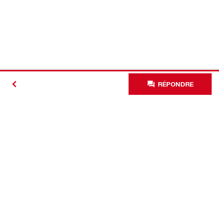
RÉPONDRE
#Making
Construction
Better