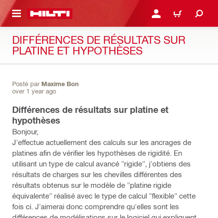
RETOUR
SE CONNECTER OU S'IN
PANIER
DIFFÉRENCES DE RÉSULTATS SUR
PLATINE ET HYPOTHÈSES
Posté par
Maxime Bon
over 1 year ago
Différences de résultats sur platine et
hypothèses
Bonjour,
J'effectue actuellement des calculs sur les ancrages de
platines afin de vérifier les hypothèses de rigidité. En
utilisant un type de calcul avancé "rigide", j'obtiens des
résultats de charges sur les chevilles différentes des
résultats obtenus sur le modèle de "platine rigide
équivalente" réalisé avec le type de calcul "flexible" cette
fois ci. J'aimerai donc comprendre qu'elles sont les
différences de modélisations sur le logiciel qui expliquent