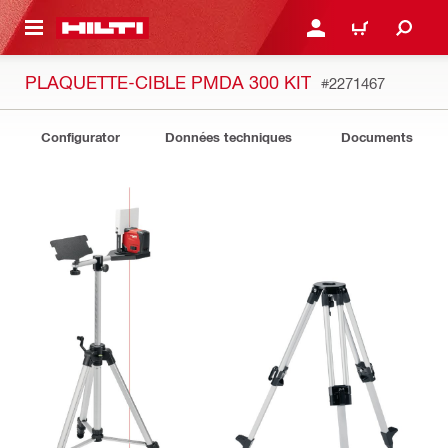
RETOUR
SE CONNECTER OU S'IN
PANIER
PLAQUETTE-CIBLE PMDA 300 KIT
#2271467
Configurator
Données techniques
Documents