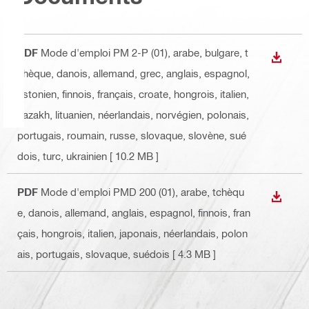
PDF
Mode d'emploi PM 2-P (01)
, arabe, bulgare, t
TÉLÉC
chèque, danois, allemand, grec, anglais, espagnol,
estonien, finnois, français, croate, hongrois, italien,
kazakh, lituanien, néerlandais, norvégien, polonais,
portugais, roumain, russe, slovaque, slovène, sué
dois, turc, ukrainien
[ 10.2 MB ]
PDF
Mode d'emploi PMD 200 (01)
, arabe, tchèqu
TÉLÉC
e, danois, allemand, anglais, espagnol, finnois, fran
çais, hongrois, italien, japonais, néerlandais, polon
ais, portugais, slovaque, suédois
[ 4.3 MB ]