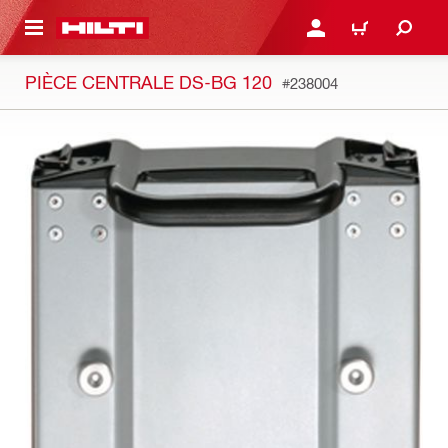
RETOUR
SE CONNECTER OU S'IN
PANIER
PIÈCE CENTRALE DS-BG 120
#238004