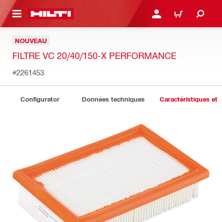
RETOUR
SE CONNECTER OU S'IN
PANIER
NOUVEAU
FILTRE VC 20/40/150-X PERFORMANCE
#2261453
Configurator
Données techniques
Caractéristiques et 