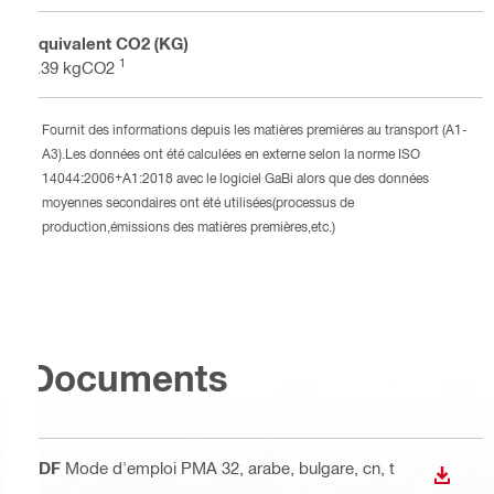
Équivalent CO2 (KG)
1
5.39 kgCO2
Fournit des informations depuis les matières premières au transport (A1-
A3).Les données ont été calculées en externe selon la norme ISO
14044:2006+A1:2018 avec le logiciel GaBi alors que des données
moyennes secondaires ont été utilisées(processus de
production,émissions des matières premières,etc.)
Documents
PDF
Mode d'emploi PMA 32
, arabe, bulgare, cn, t
TÉLÉC