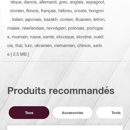
chèque, danois, allemand, grec, anglais, espagnol,
estonien, finnois, français, hébreu, croate, hongroi
s, italien, japonais, kazakh, coréen, lituanien, letton,
malais, néerlandais, norvégien, polonais, portugai
s, roumain, russe, sarde, slovaque, slovène, suéd
ois, thaï, turc, ukrainien, vietnamien, chinois, serb
e
[ 2.5 MB ]
Produits recommandés
Tous
Accessories
Tools