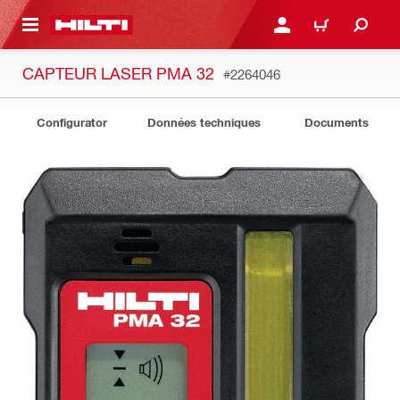
RETOUR
SE CONNECTER OU S'IN
PANIER
CAPTEUR LASER PMA 32
#2264046
Configurator
Données techniques
Documents