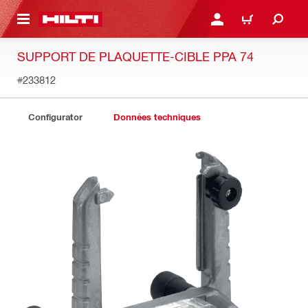
RETOUR
SE CONNECTER OU S'IN
PANIER
SUPPORT DE PLAQUETTE-CIBLE PPA 74
#233812
Configurator
Données techniques