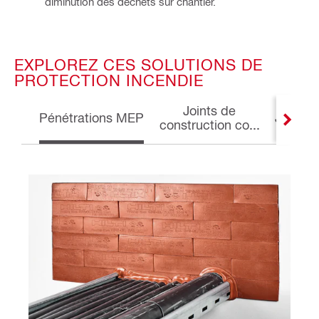
diminution des déchets sur chantier. 
EXPLOREZ CES SOLUTIONS DE
PROTECTION INCENDIE
Joints de
Pénétrations MEP
Joints 
construction co...