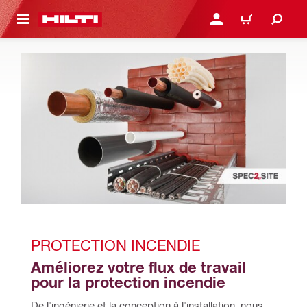
RETOUR
SE CONNECTER OU S'IN
PANIER
PROTECTION INCENDIE 
Améliorez votre flux de travail 
pour la protection incendie 
De l'ingénierie et la conception à l'installation, nous 