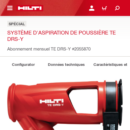
RETOUR
SE CONNECTER OU S'IN
PANIER
SPÉCIAL
SYSTÈME D'ASPIRATION DE POUSSIÈRE TE
DRS-Y
Abonnement mensuel TE DRS-Y
#2055870
Configurator
Données techniques
Caractéristiques et 