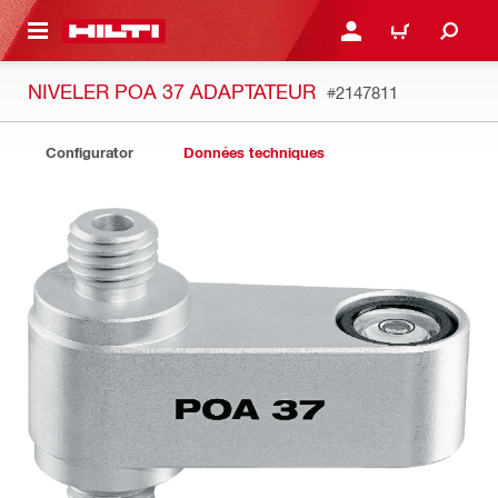
RETOUR
SE CONNECTER OU S'IN
PANIER
NIVELER POA 37 ADAPTATEUR
#2147811
Configurator
Données techniques