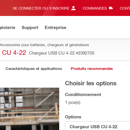
SE CONNECTER OU S'INSCRIRE
COMMANDES
CONT
énierie
Support
Entreprise
Accessoires pour batteries, chargeurs et générateurs
CU 4-22
Chargeur USB CU 4-22
#2392705
Caractéristiques et applications
Produits recommandés
Choisir les options
Conditionnement
1 pce(s)
Options
Chargeur USB CU 4-22