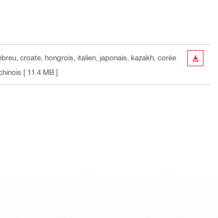
ébreu, croate, hongrois, italien, japonais, kazakh, corée
TÉLÉC
chinois
[ 11.4 MB ]