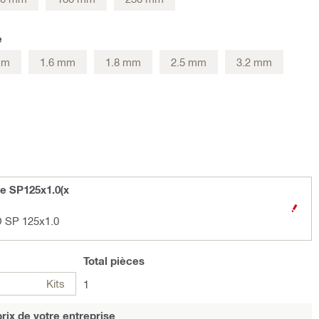
e
mm
1.6 mm
1.8 mm
2.5 mm
3.2 mm
e SP125x1.0(x
D SP 125x1.0
Total
pièces
Kits
1
rix de votre entreprise