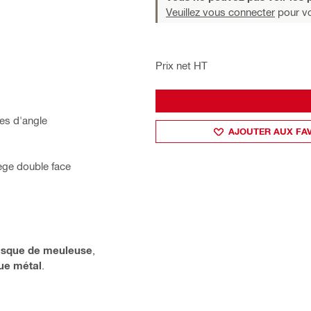
Veuillez vous connecter
pour voi
Prix net HT
es d'angle
AJOUTER AUX FA
ège double face
isque de meuleuse
,
ue métal
.