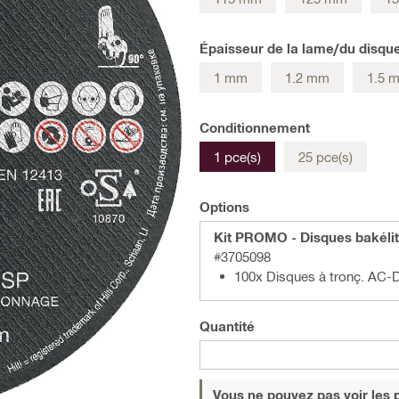
Épaisseur de la lame/du disqu
1 mm
1.2 mm
1.5 
Conditionnement
1 pce(s)
25 pce(s)
Options
Kit PROMO - Disques bakélit
#3705098
100x Disques à tronç. AC-
Quantité
Vous ne pouvez pas voir les p