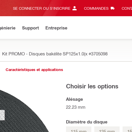
SE CONNECTER OU S'INSCRIRE
COMMANDES
CONT
énierie
Support
Entreprise
Kit PROMO - Disques bakélite SP125x1.0(x
#3705098
Caractéristiques et applications
Choisir les options
Alésage
22.23 mm
Diamètre du disque
115 mm
125 mm
1