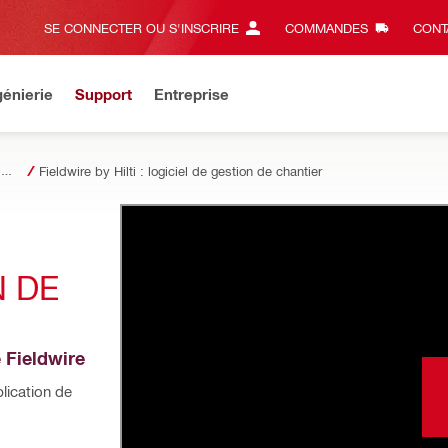
SE CONNECTER OU S'INSCRIRE
COMMANDES
CONT
énierie
Support
Entreprise
Tendances futures dans la construction
Fieldwire by Hilti : logiciel de gestion de chantier
 DE 
 Fieldwire
lication de 