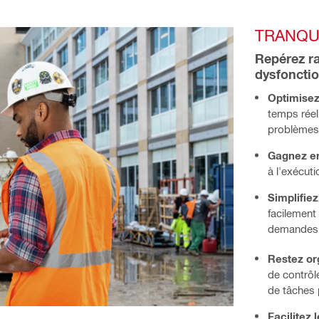
TRANQUI
Repérez ra
dysfoncti
Optimisez 
temps réel
problèmes 
Gagnez en
à l'exécut
Simplifiez
facilement 
demandes 
Restez or
de contrôl
de tâches 
Facilitez 