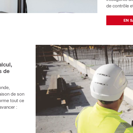
de contrôle e
EN S
lcul, 
 de 
onde, 
aison de son 
orme tout ce 
avancer :