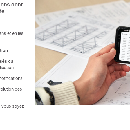
ons dont 
e 
ans et en les
ution
isés
ou
lication
notifications
volution des
e vous soyez