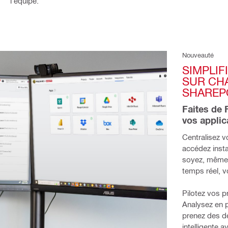
l'équipe.
Nouveauté
SIMPLIF
SUR CHA
SHAREP
Faites de 
vos applic
Centralisez v
accédez inst
soyez, même 
temps réel, vo
Pilotez vos p
Analysez en p
prenez des dé
intelligente a