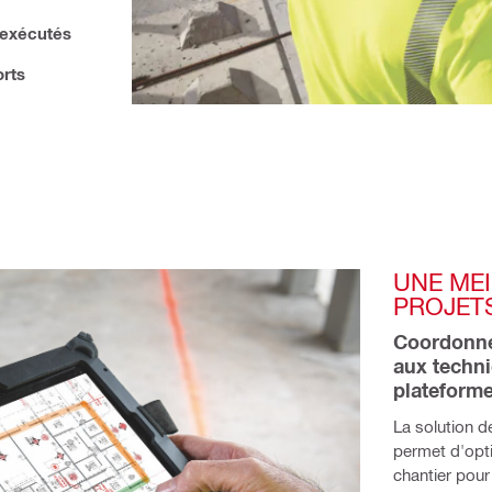
s exécutés
orts
UNE MEI
PROJET
Coordonnez
aux techni
plateforme
La solution d
permet d'opti
chantier pour 