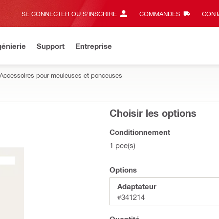
SE CONNECTER OU S'INSCRIRE
COMMANDES
CONT
énierie
Support
Entreprise
Accessoires pour meuleuses et ponceuses
Choisir les options
Conditionnement
1 pce(s)
Options
Adaptateur
#341214