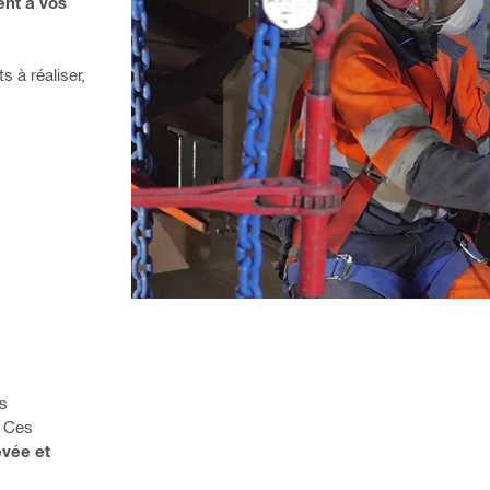
nt à vos 
à réaliser, 
s 
 Ces 
vée et 