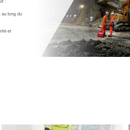
t :
t au long du
ité et