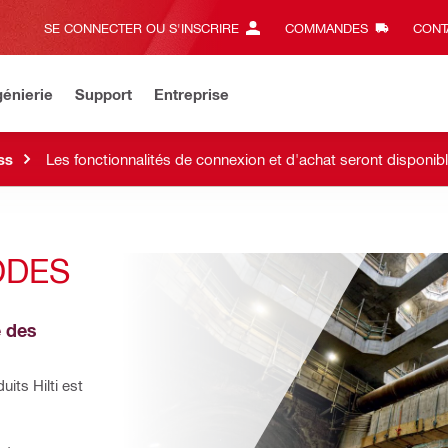
SE CONNECTER OU S'INSCRIRE
COMMANDES
CONT
énierie
Support
Entreprise
ss
Les fonctionnalités de connexion et d'achat seront disponi
ODES
 des 
its Hilti est 