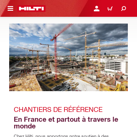
RETOUR
SE CONNECTER OU S'IN
PANIER
CHANTIERS DE RÉFÉRENCE
En France et partout à travers le 
monde
Chez Hilti, nous apportons notre soutien à des 