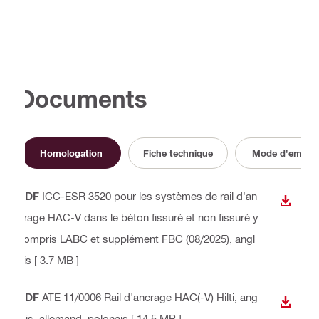
Documents
Homologation
Fiche technique
Mode d'emploi
PDF
ICC-ESR 3520 pour les systèmes de rail d'an
TÉLÉC
crage HAC-V dans le béton fissuré et non fissuré y
compris LABC et supplément FBC (08/2025)
, angl
ais
[ 3.7 MB ]
PDF
ATE 11/0006 Rail d'ancrage HAC(-V) Hilti
, ang
TÉLÉC
lais, allemand, polonais
[ 14.5 MB ]