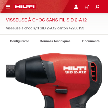
RETOUR
SE CONNECTER OU S'IN
PANIER
VISSEUSE À CHOC SANS FIL SID 2-A12
Visseuse à choc s/fil SID 2-A12 carton
#2200193
Configurator
Données techniques
Documents