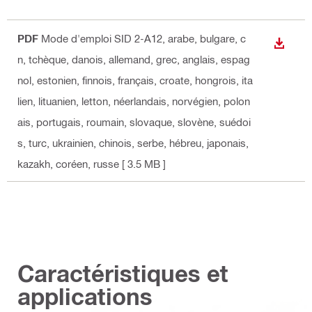
PDF
Mode d'emploi SID 2-A12
, arabe, bulgare, c
TÉLÉC
n, tchèque, danois, allemand, grec, anglais, espag
nol, estonien, finnois, français, croate, hongrois, ita
lien, lituanien, letton, néerlandais, norvégien, polon
ais, portugais, roumain, slovaque, slovène, suédoi
s, turc, ukrainien, chinois, serbe, hébreu, japonais,
kazakh, coréen, russe
[ 3.5 MB ]
Caractéristiques et
applications