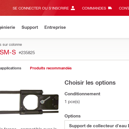
SE CONNECTER OU S'INSCRIRE
COMMANDES
CONT
énierie
Support
Entreprise
s sur colonne
HSM-S
#235825
 applications
Produits recommandés
Choisir les options
Conditionnement
1 pce(s)
Options
Support de collecteur d'ea
e forage - compatible avec le