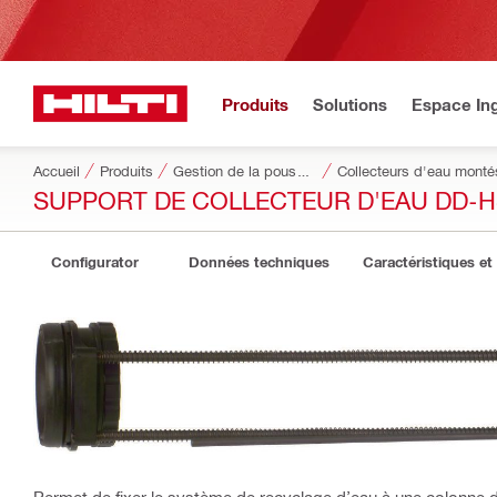
Produits
Solutions
Espace Ing
Accueil
Produits
Gestion de la poussière et de l’eau
Collecteurs d'eau monté
SUPPORT DE COLLECTEUR D'EAU DD-
Configurator
Données techniques
Caractéristiques et
Permet de fixer le système de recyclage d’eau à une colonne d