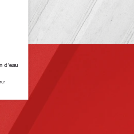
n d'eau
our