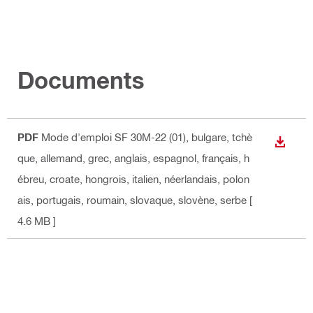
Documents
PDF
Mode d'emploi SF 30M-22 (01)
, bulgare, tchè
TÉLÉC
que, allemand, grec, anglais, espagnol, français, h
ébreu, croate, hongrois, italien, néerlandais, polon
ais, portugais, roumain, slovaque, slovène, serbe
[
4.6 MB ]