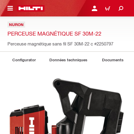
RETOUR
SE CONNECTER OU S'IN
PANIER
NURON
PERCEUSE MAGNÉTIQUE SF 30M-22
Perceuse magnétique sans fil SF 30M-22 c
#2250797
Configurator
Données techniques
Documents