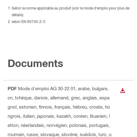
Selon la norme applicable au produit (voir le mode d'emploi pour plus de
détails)
selon EN 60745-2-3
Documents
PDF
Mode d'emploi AG 30-22 01
, arabe, bulgare,
TÉLÉC
cn, tchèque, danois, allemand, grec, anglais, espa
gnol, estonien, finnois, français, hébreu, croate, ho
ngrois, italien, japonais, kazakh, coréen, lituanien, l
etton, néerlandais, norvégien, polonais, portugais,
roumain, russe, slovaque, slovène, suédois, turc, u