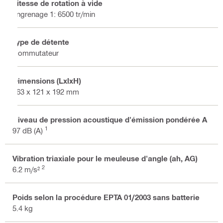
Vitesse de rotation à vide
engrenage 1: 6500 tr/min
Type de détente
Commutateur
Dimensions (LxlxH)
563 x 121 x 192 mm
Niveau de pression acoustique d'émission pondérée A
1
97 dB (A)
Vibration triaxiale pour le meuleuse d'angle (ah, AG)
2
6.2 m/s²
Poids selon la procédure EPTA 01/2003 sans batterie
5.4 kg