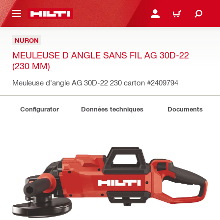
RETOUR
SE CONNECTER OU S'IN
PANIER
NURON
MEULEUSE D'ANGLE SANS FIL AG 30D-22
(230 MM)
Meuleuse d'angle AG 30D-22 230 carton
#2409794
Configurator
Données techniques
Documents