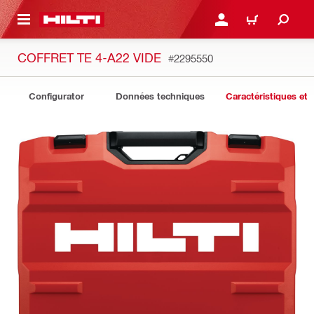
RETOUR
SE CONNECTER OU S'IN
PANIER
COFFRET TE 4-A22 VIDE
#2295550
Configurator
Données techniques
Caractéristiques et 