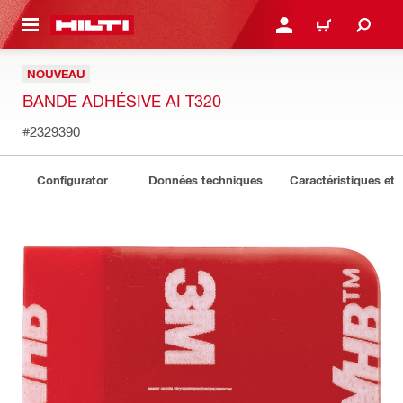
RETOUR
SE CONNECTER OU S'IN
PANIER
NOUVEAU
BANDE ADHÉSIVE AI T320
#2329390
Configurator
Données techniques
Caractéristiques et 