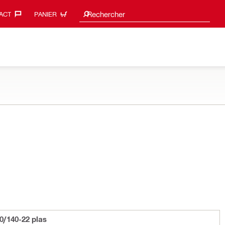
Search suggestions
Rechercher
ACT‎
PANIER
0/140-22 plas