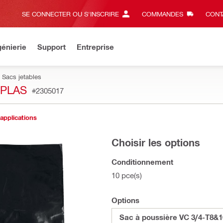
SE CONNECTER OU S'INSCRIRE
COMMANDES
CONT
énierie
Support
Entreprise
Sacs jetables
 PLAS
#2305017
 applications
Choisir les options
Conditionnement
10 pce(s)
Options
Sac à poussière VC 3/4-T8&1