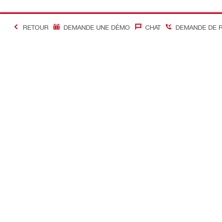
RETOUR
DEMANDE UNE DÉMO
CHAT
DEMANDE DE 
#Making Constructi
Contact
Accès rapi
Contactez-nous
Mon compte
Points de vente
Mes command