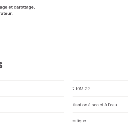
age et carottage
,
rateur
.
s
VC 10M-22
Utilisation à sec et à l'eau
Plastique