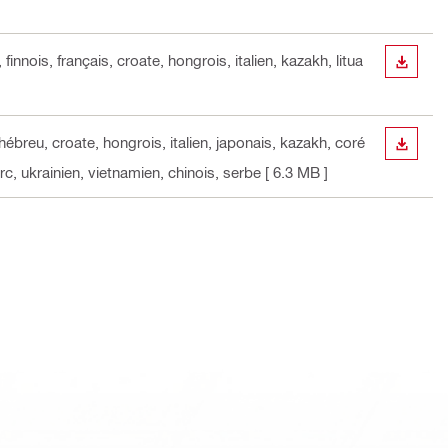
innois, français, croate, hongrois, italien, kazakh, litua
TÉLÉC
hébreu, croate, hongrois, italien, japonais, kazakh, coré
TÉLÉC
rc, ukrainien, vietnamien, chinois, serbe
[ 6.3 MB ]