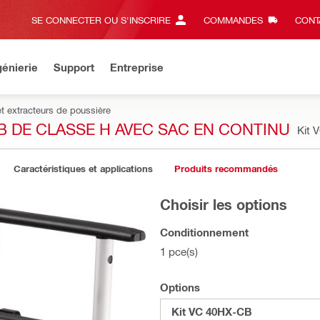
SE CONNECTER OU S'INSCRIRE
COMMANDES
CONT
énierie
Support
Entreprise
et extracteurs de poussière
B DE CLASSE H AVEC SAC EN CONTINU
Kit
Caractéristiques et applications
Produits recommandés
Choisir les options
Conditionnement
1 pce(s)
Options
Kit VC 40HX-CB