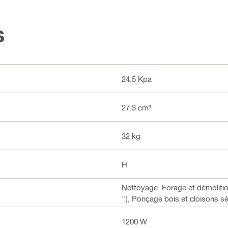
s
24.5 Kpa
27.3 cm³
32 kg
H
Nettoyage, Forage et démolitio
''), Ponçage bois et cloisons 
1200 W