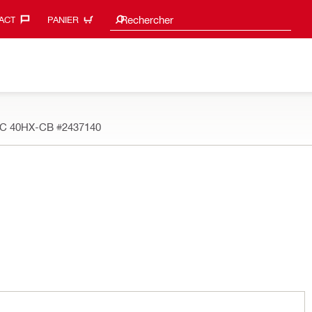
Search suggestions
Rechercher
ACT‎
PANIER
 VC 40HX-CB
#2437140