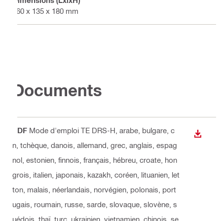
960 x 135 x 180 mm
Documents
PDF
Mode d'emploi TE DRS-H
, arabe, bulgare, c
TÉLÉC
n, tchèque, danois, allemand, grec, anglais, espag
nol, estonien, finnois, français, hébreu, croate, hon
grois, italien, japonais, kazakh, coréen, lituanien, let
ton, malais, néerlandais, norvégien, polonais, port
ugais, roumain, russe, sarde, slovaque, slovène, s
uédois, thaï, turc, ukrainien, vietnamien, chinois, se