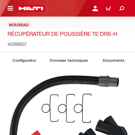
RETOUR
SE CONNECTER OU S'IN
PANIER
NOUVEAU
RÉCUPÉRATEUR DE POUSSIÈRE TE DRS-H
#2268007
Configurator
Données techniques
Documents