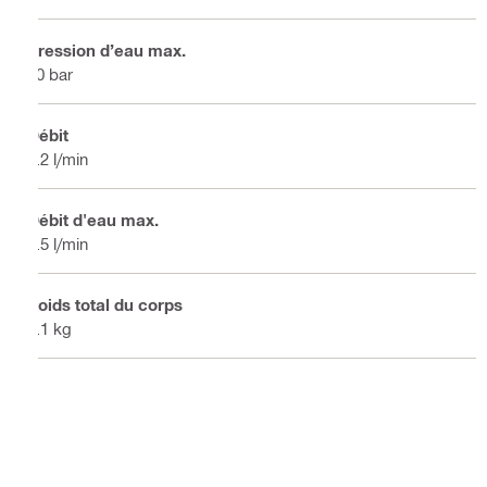
Pression d’eau max.
60 bar
Débit
2.2 l/min
Débit d'eau max.
4.5 l/min
Poids total du corps
2.1 kg