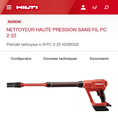
RETOUR
SE CONNECTER OU S'IN
PANIER
NURON
NETTOYEUR HAUTE PRESSION SANS FIL PC
2-22
Pistolet nettoyeur s-fil PC 2-22
#2395332
Configurator
Données techniques
Documents