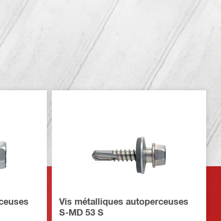
rceuses
Vis métalliques autoperceuses
S-MD 53 S