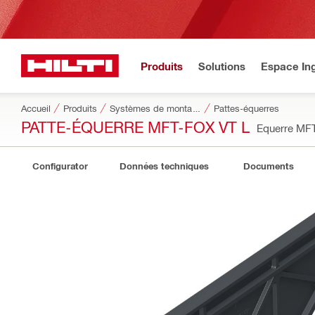
Produits
Solutions
Espace Ing
Accueil
Produits
Systèmes de montage de façades
Pattes-équerres
PATTE-ÉQUERRE MFT-FOX VT L
Equerre MF
Configurator
Données techniques
Documents