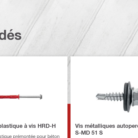
dés
plastique à vis HRD-H
Vis métalliques autope
S-MD 51 S
astique prémontée pour béton