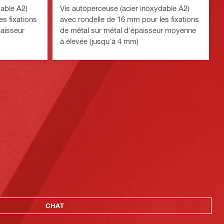
dable A2)
Vis autoperceuse (acier inoxydable A2)
s fixations
avec rondelle de 16 mm pour les fixations
paisseur
de métal sur métal d'épaisseur moyenne
à élevée (jusqu'à 4 mm)
CHAT