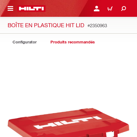
RETOUR
SE CONNECTER OU S'IN
PANIER
BOÎTE EN PLASTIQUE HIT LID
#2350963
Configurator
Produits recommandés