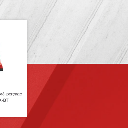
 pré-perçage
 X-BT