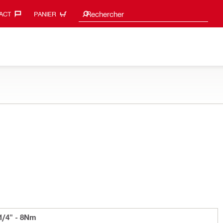
Search suggestions
Rechercher
ACT‎
PANIER
1/4" - 8Nm