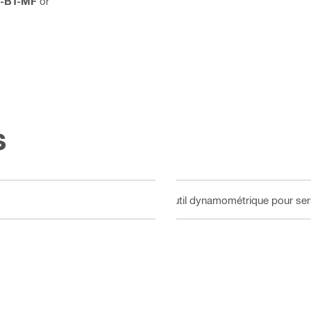
-BT-MF
or
s
Outil dynamométrique pour serr