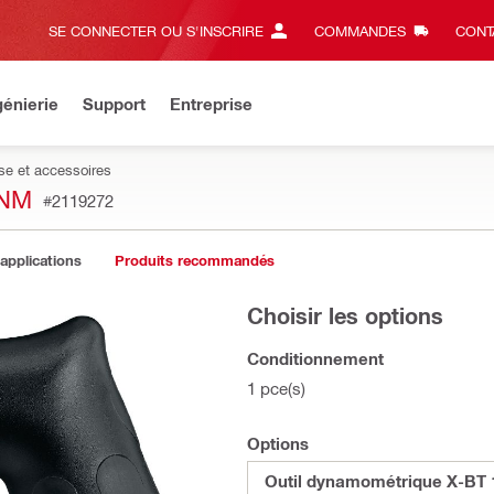
SE CONNECTER OU S'INSCRIRE
COMMANDES
CONT
énierie
Support
Entreprise
se et accessoires
8NM
#2119272
 applications
Produits recommandés
Choisir les options
Conditionnement
1 pce(s)
Options
Outil dynamométrique X-BT 