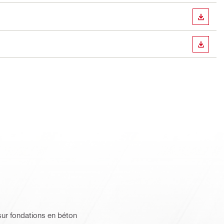
TÉLÉC
TÉLÉC
sur fondations en béton