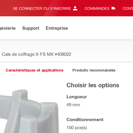
SE CONNECTER OU S'INSCRIRE
COMMANDES
CONT
énierie
Support
Entreprise
Cale de coffrage X-FS MX
#408022
Caractéristiques et applications
Produits recommandés
Choisir les options
Longueur
49 mm
Conditionnement
100 pce(s)