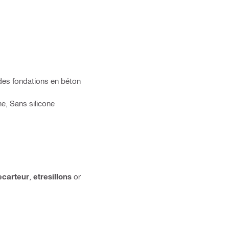
 des fondations en béton
e, Sans silicone
ecarteur
,
etresillons
or