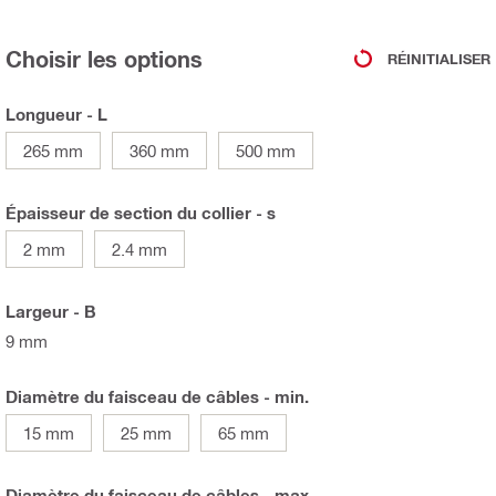
Choisir les options
RÉINITIALISER
Longueur - L
265 mm
360 mm
500 mm
Épaisseur de section du collier - s
2 mm
2.4 mm
Largeur - B
9 mm
Diamètre du faisceau de câbles - min.
15 mm
25 mm
65 mm
Diamètre du faisceau de câbles - max