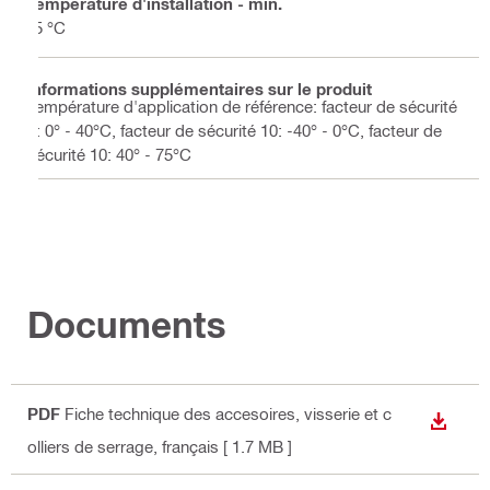
Température d'installation - min.
-5 °C
Informations supplémentaires sur le produit
Température d'application de référence: facteur de sécurité
2: 0° - 40°C, facteur de sécurité 10: -40° - 0°C, facteur de
sécurité 10: 40° - 75°C
Documents
PDF
Fiche technique des accesoires, visserie et c
TÉLÉC
olliers de serrage
, français
[ 1.7 MB ]