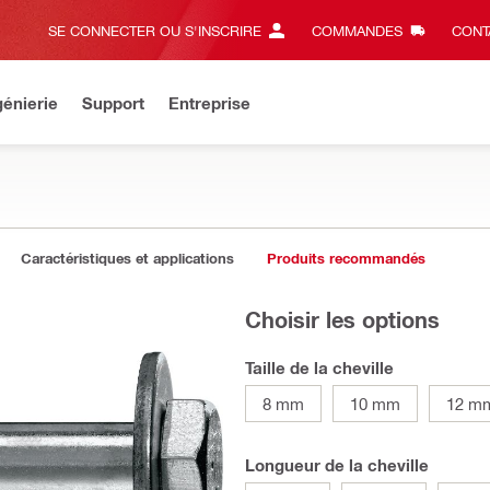
SE CONNECTER OU S'INSCRIRE
COMMANDES
CONT
énierie
Support
Entreprise
Caractéristiques et applications
Produits recommandés
Choisir les options
Taille de la cheville
8 mm
10 mm
12 m
Longueur de la cheville