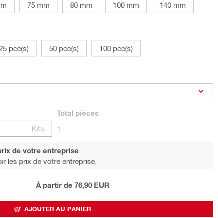
mm
75 mm
80 mm
100 mm
140 mm
25 pce(s)
50 pce(s)
100 pce(s)
Total
pièces
Kits
1
rix de votre entreprise
r les prix de votre entreprise.
À partir de 76,90 EUR
AJOUTER AU PANIER