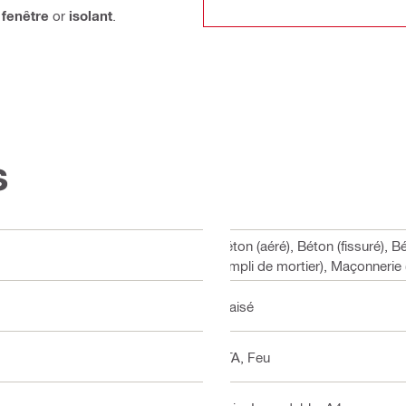
,
fenêtre
or
isolant
.
s
Béton (aéré), Béton (fissuré), 
rempli de mortier), Maçonnerie 
Fraisé
ETA, Feu