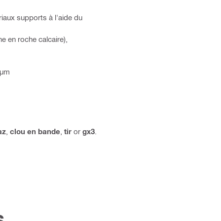
riaux supports à l'aide du
e en roche calcaire),
 µm
az
,
clou en bande
,
tir
or
gx3
.
s