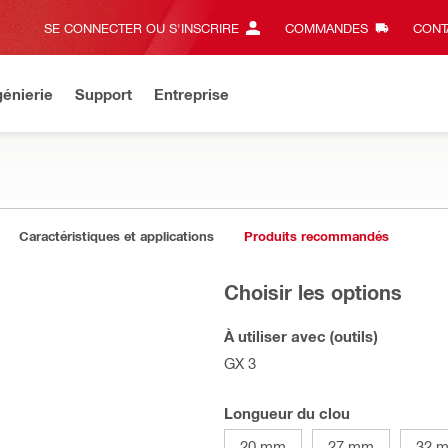
SE CONNECTER OU S'INSCRIRE
COMMANDES
CONT
énierie
Support
Entreprise
Caractéristiques et applications
Produits recommandés
Choisir les options
À utiliser avec (outils)
GX 3
Longueur du clou
20 mm
27 mm
32 