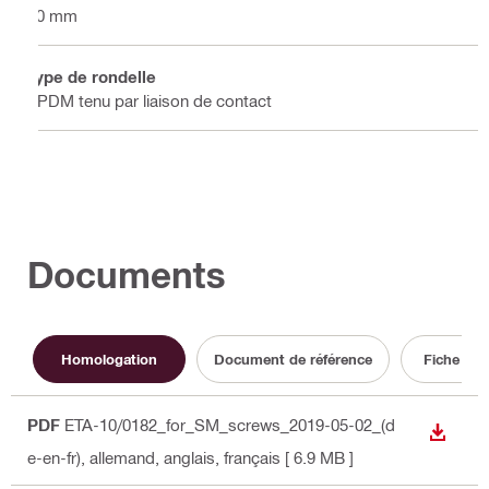
10 mm
Type de rondelle
EPDM tenu par liaison de contact
Documents
Homologation
Document de référence
Fiche tec
PDF
ETA-10/0182_for_SM_screws_2019-05-02_(d
TÉLÉC
e-en-fr)
, allemand, anglais, français
[ 6.9 MB ]