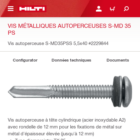
RETOUR
SE CONNECTER OU S'IN
PANIER
VIS MÉTALLIQUES AUTOPERCEUSES S-MD 35
PS
Vis autoperceuse S-MD35PSS 5,5x40
#2229844
Configurator
Données techniques
Documents
Vis autoperceuse à tête cylindrique (acier inoxydable A2)
avec rondelle de 12 mm pour les fixations de métal sur
métal d'épaisseur élevée (jusqu'à 12 mm)