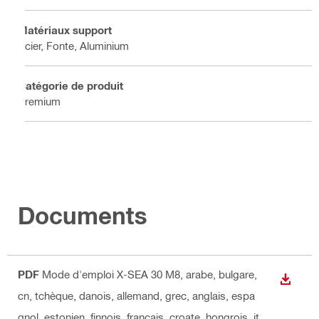
Matériaux support
Acier, Fonte, Aluminium
Catégorie de produit
Premium
Documents
PDF
Mode d'emploi X-SEA 30 M8
, arabe, bulgare,
TÉLÉC
cn, tchèque, danois, allemand, grec, anglais, espa
gnol, estonien, finnois, français, croate, hongrois, it