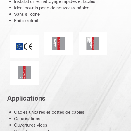
Installation et nettoyage rapides et faciles
Idéal pour la pose de nouveaux câbles
Sans silicone
Faible retrait
Résistance Électrique
Étanchéité aux fum
ETA_CE_Logo_2to1 (3608215)
Étanchéité à l'eau
Applications
Câbles unitaires et bottes de câbles
Canalisations
Ouvertures vides