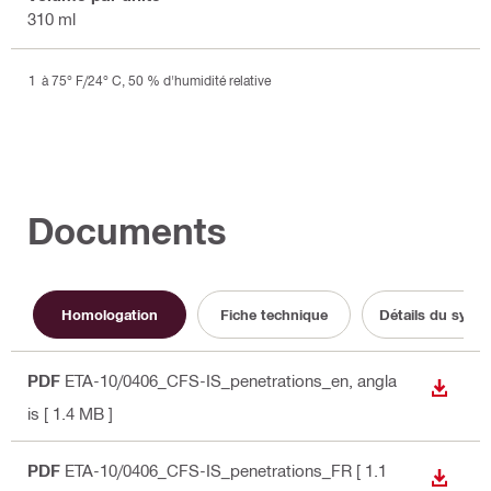
310 ml
à 75° F/24° C, 50 % d'humidité relative
Documents
Homologation
Fiche technique
Détails du syst
PDF
ETA-10/0406_CFS-IS_penetrations_en
, angla
TÉLÉC
is
[ 1.4 MB ]
PDF
ETA-10/0406_CFS-IS_penetrations_FR
[ 1.1
TÉLÉC