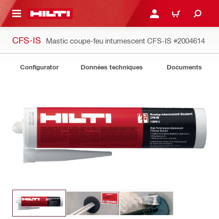
RETOUR
SE CONNECTER OU S'IN
PANIER
CFS-IS
Mastic coupe-feu intumescent CFS-IS
#2004614
Configurator
Données techniques
Documents